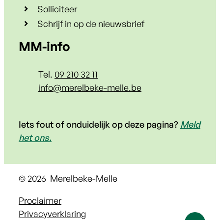
Solliciteer
Schrijf in op de nieuwsbrief
Contact & openingsuren
MM-info
Tel.
09 210 32 11
E-mail
info
@
merelbeke-melle.be
Iets fout of onduidelijk op deze pagina?
Meld
het ons.
© 2026
Merelbeke-Melle
Proclaimer
Privacyverklaring