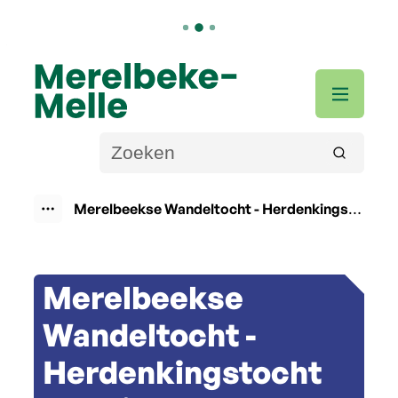
Naar inhoud
Merelbeke-Melle
Men
Wat zoek je?
Zoeken
Merelbeekse Wandeltocht - Herdenkingstocht Maurice De Bruyne
Toon alle broodkruimel items
Merelbeekse
Wandeltocht -
Herdenkingstocht