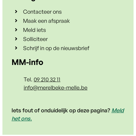
Contacteer ons
Maak een afspraak
Meld iets
Solliciteer
Schrijf in op de nieuwsbrief
Contact & openingsuren
MM-info
Tel.
09 210 32 11
E-mail
info
@
merelbeke-melle.be
Iets fout of onduidelijk op deze pagina?
Meld
het ons.