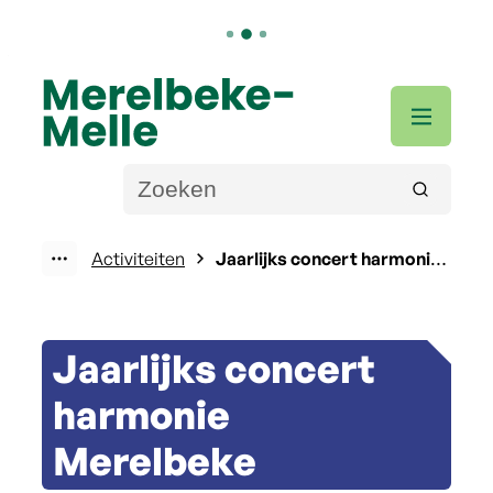
Naar inhoud
Merelbeke-Melle
Men
Wat zoek je?
Zoeken
Activiteiten
Jaarlijks concert harmonie Merelbeke
Toon alle broodkruimel items
Jaarlijks concert
harmonie
Merelbeke