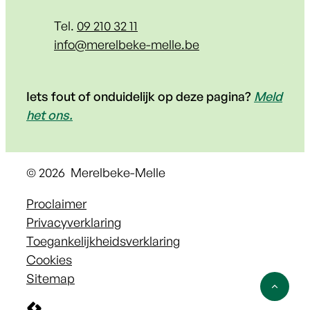
Tel.
09 210 32 11
E-mail
info
@
merelbeke-melle.be
Iets fout of onduidelijk op deze pagina?
Meld
het ons.
© 2026
Merelbeke-Melle
Proclaimer
Privacyverklaring
Toegankelijkheidsverklaring
Cookies
Sitemap
Naar 
LCP nv 2026 ©