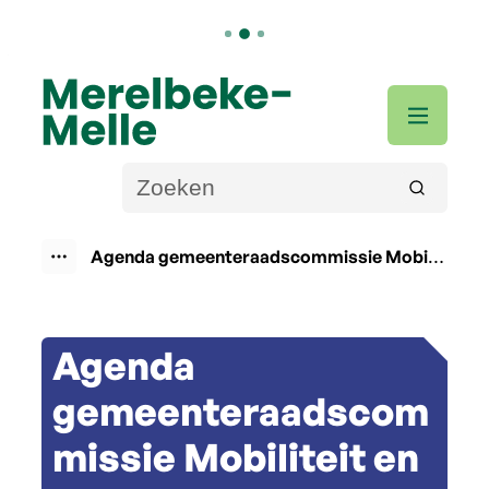
Naar inhoud
Merelbeke-Melle
Men
Wat zoek je?
Zoeken
Agenda gemeenteraadscommissie Mobiliteit en openbare werken van 21 april 2026
Toon alle broodkruimel items
Agenda
gemeenteraadscom
missie Mobiliteit en