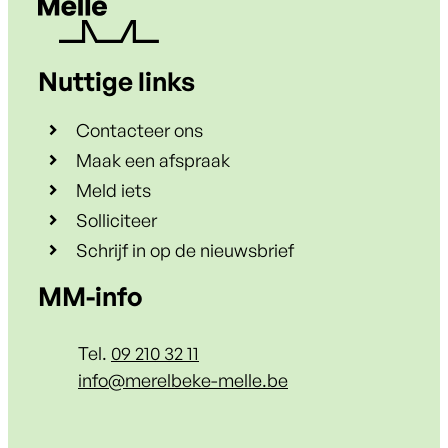
Nuttige links
Contacteer ons
Maak een afspraak
Meld iets
Solliciteer
Schrijf in op de nieuwsbrief
Contact & openingsuren
MM-info
Tel.
09 210 32 11
E-mail
info
@
merelbeke-melle.be