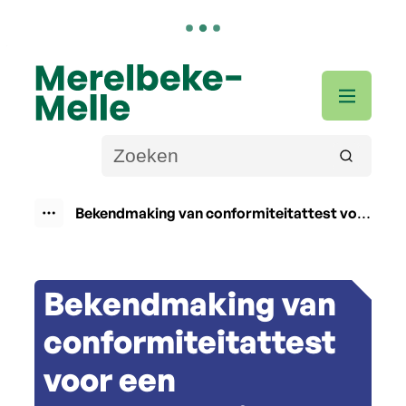
Naar inhoud
Merelbeke-Melle
Men
Wat zoek je?
Zoeken
Bekendmaking van conformiteitattest voor een bodemsaneringsproject
Toon alle broodkruimel items
Bekendmaking van
conformiteitattest
voor een