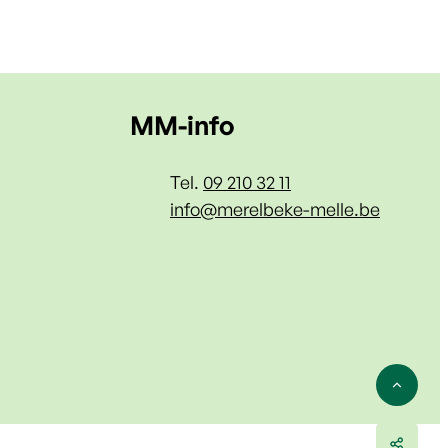
Contact & openin
MM-info
Tel.
09 210 32 11
E-mail
info
@
merelbeke-melle.be
Naar 