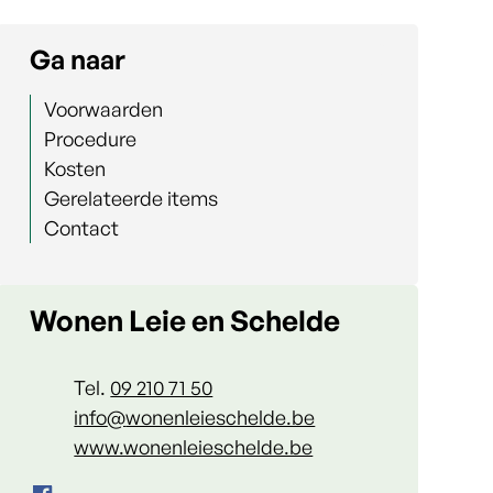
Ga naar
Voorwaarden
Procedure
Kosten
Gerelateerde items
Contact
Contact
Wonen Leie en Schelde
Tel.
09 210 71 50
E-mail
info
@
wonenleieschelde.be
Website
www.wonenleieschelde.be