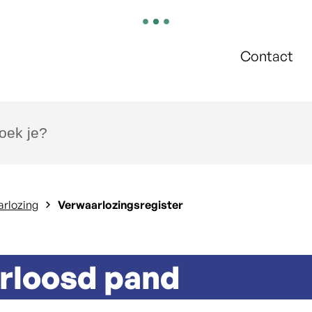
Contact
k je?
arlozing
Verwaarlozingsregister
rloosd pand