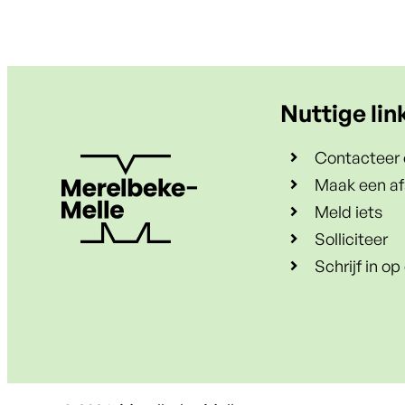
Nuttige lin
Contacteer 
Maak een af
Meld iets
Solliciteer
Schrijf in o