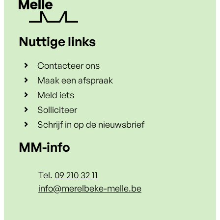
Nuttige links
Contacteer ons
Maak een afspraak
Meld iets
Solliciteer
Schrijf in op de nieuwsbrief
Contact & openingsuren
MM-info
Tel.
09 210 32 11
E-mail
info
@
merelbeke-melle.be