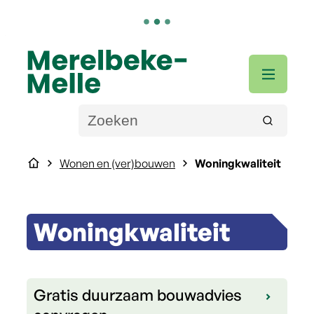
Naar inhoud
Merelbeke-Melle
Men
Wat zoek je?
Zoeken
Startpagina
Wonen en (ver)bouwen
Woningkwaliteit
Woningkwaliteit
Thema's
Gratis duurzaam bouwadvies