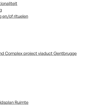
ionaliteit
g
g en/of rituelen
ond Complex project viaduct Gentbrugge
idsplan Ruimte