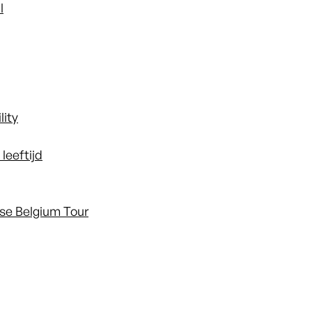
l
lity
leeftijd
ise Belgium Tour