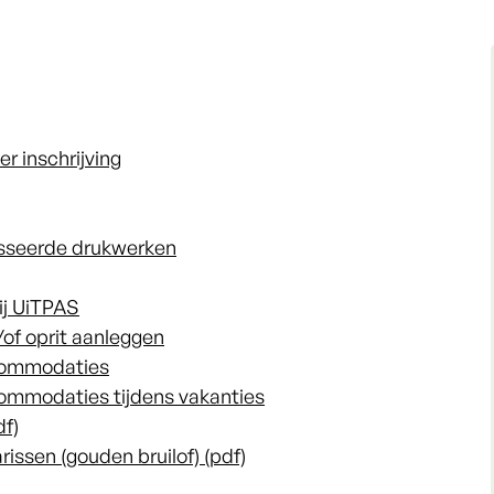
r inschrijving
esseerde drukwerken
ij UiTPAS
of oprit aanleggen
commodaties
ommodaties tijdens vakanties
df)
issen (gouden bruilof) (pdf)