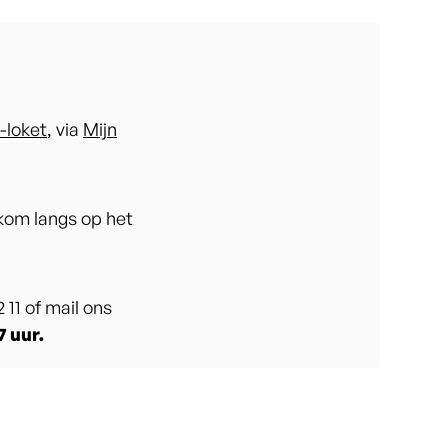
e-loket
, via
Mijn
 kom langs op het
 11 of mail ons
7 uur.