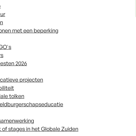
e
ur
en
sonen met een beperking
NGO's
ys
esten 2026
catieve projecten
liteit
ale tolken
ereldburgerschapseducatie
 samenwerking
k of stages in het Globale Zuiden